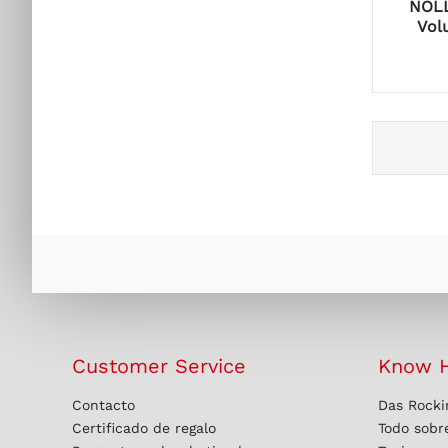
NOLL
Vol
Customer Service
Know 
Contacto
Das Rocki
Certificado de regalo
Todo sobre