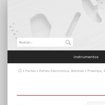
Instrumentos
Partes
Partes Electrónica, Botónes
Preamps, E