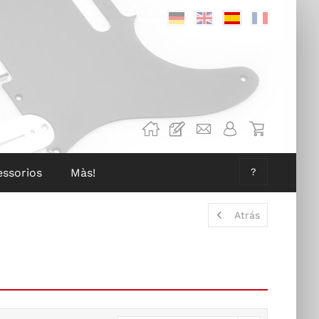
Deutsch
Englisch
Spanisch
Französis
essorios
Màs!
?
Atrás