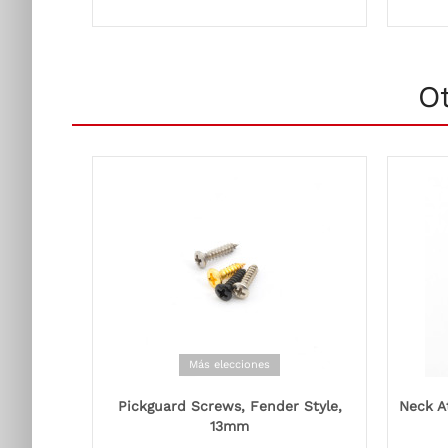
O
Más elecciones
Pickguard Screws, Fender Style,
Neck A
13mm