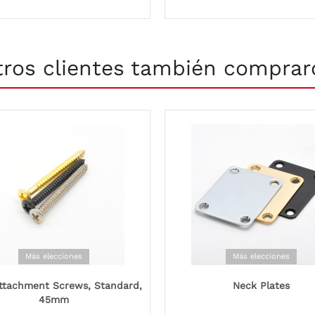
tros clientes también comprar
Más elecciones
Más elecciones
ttachment Screws, Standard,
Neck Plates
45mm