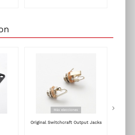
on
Más elecciones
Original Switchcraft Output Jacks
B