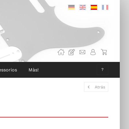
Deutsch
Englisch
Spanisch
Französis
essorios
Màs!
?
Atrás