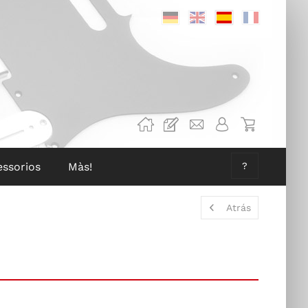
Deutsch
Englisch
Spanisch
Französis
essorios
Màs!
?
Atrás