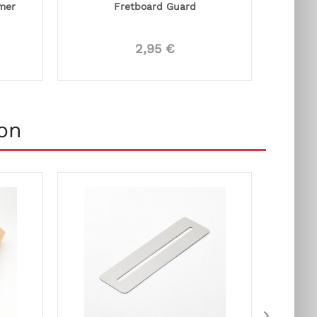
mer
Fretboard Guard
Rock
2,95 €
on