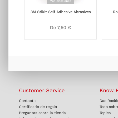
Más elecciones
3M Stikit Self Adhesive Abrasives
Ro
De 7,50 €
Customer Service
Know 
Contacto
Das Rocki
Certificado de regalo
Todo sobre
Preguntas sobre la tienda
Topics