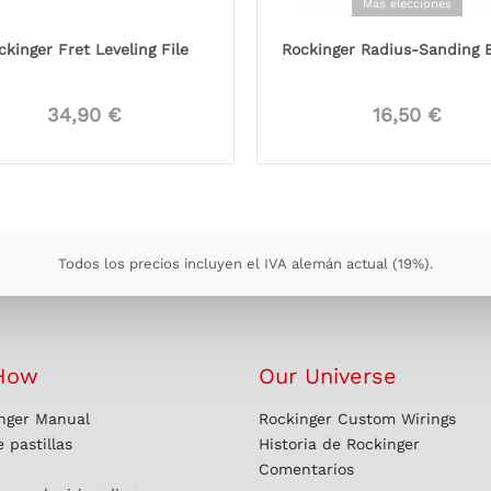
Más elecciones
ckinger Fret Leveling File
Rockinger Radius-Sanding 
34,90 €
16,50 €
Todos los precios incluyen el IVA alemán actual (19%).
How
Our Universe
nger Manual
Rockinger Custom Wirings
 pastillas
Historia de Rockinger
Comentarios