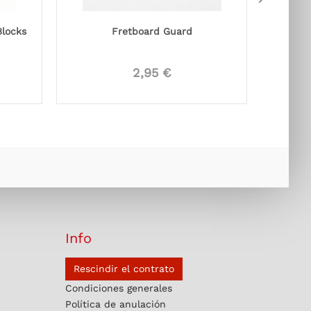
Blocks
Fretboard Guard
Fret
2,95 €
Info
Rescindir el contrato
Condiciones generales
Política de anulación