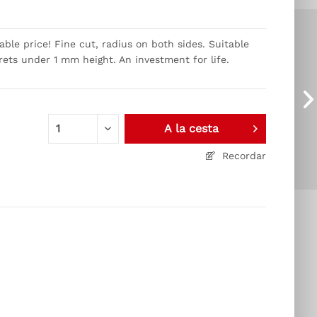
ble price! Fine cut, radius on both sides. Suitable
frets under 1 mm height. An investment for life.
A la cesta
Recordar