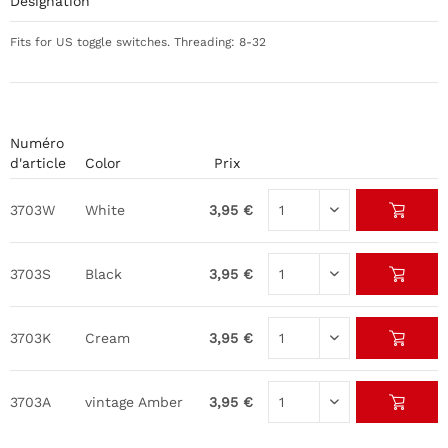
Désignation
Fits for US toggle switches. Threading: 8-32
Numéro
d'article
Color
Prix
3703W
White
3,95 €
3703S
Black
3,95 €
3703K
Cream
3,95 €
3703A
vintage Amber
3,95 €