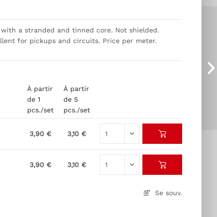
) with a stranded and tinned core. Not shielded.
llent for pickups and circuits. Price per meter.
À partir
À partir
de 1
de 5
pcs./set
pcs./set
3,90 €
3,10 €
3,90 €
3,10 €
Se souv.