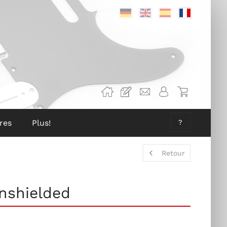
Deutsch
Englisch
Spanisch
Französis
res
Plus!
?
Retour
unshielded