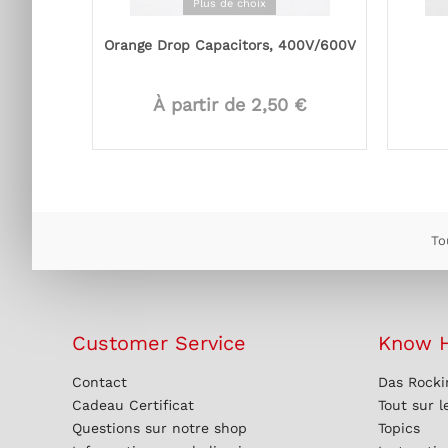
Plus de choix
Orange Drop Capacitors, 400V/600V
À partir de 2,50 €
To
Customer Service
Know 
Contact
Das Rocki
Cadeau Certificat
Tout sur l
Questions sur notre shop
Topics