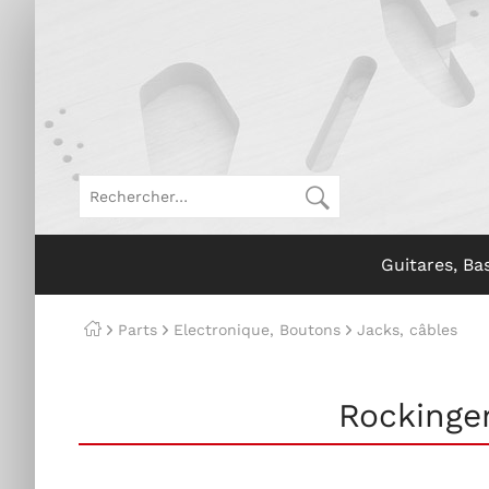
Guitares, Ba
Parts
Electronique, Boutons
Jacks, câbles
Rockinger