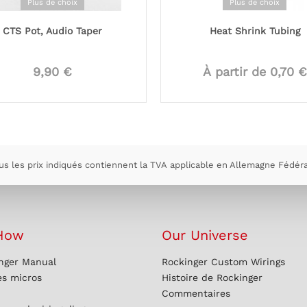
Plus de choix
Plus de choix
CTS Pot, Audio Taper
Heat Shrink Tubing
9,90 €
À partir de 0,70 €
us les prix indiqués contiennent la TVA applicable en Allemagne Fédéra
How
Our Universe
nger Manual
Rockinger Custom Wirings
es micros
Histoire de Rockinger
Commentaires