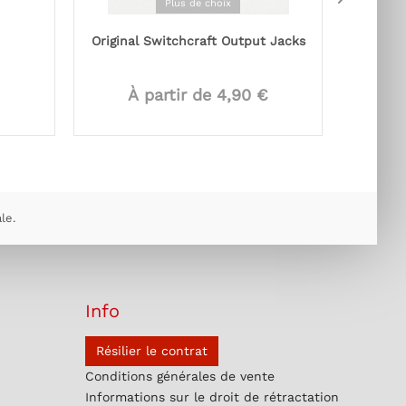
Plus de choix
Original Switchcraft Output Jacks
Pickgu
À partir de 4,90 €
À
le.
Info
Résilier le contrat
Conditions générales de vente
Informations sur le droit de rétractation