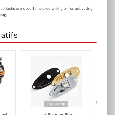
eo jacks are used for stereo wiring or for activating
lug.
atifs
Plus de choix
tact
Jack Plate for Strat
Jack Mo