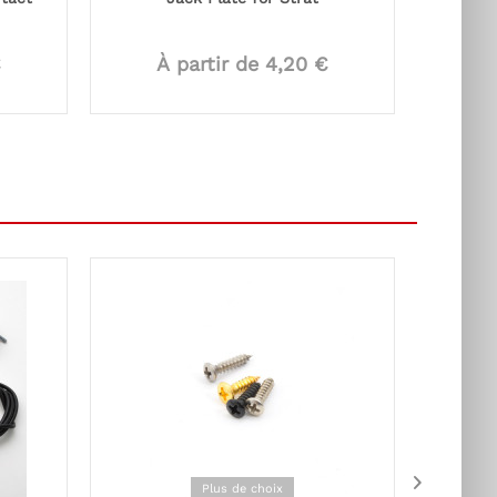
€
À partir de 4,20 €
À
Plus de choix