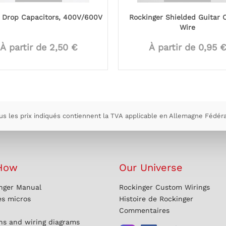
 Drop Capacitors, 400V/600V
Rockinger Shielded Guitar C
Wire
À partir de 2,50 €
À partir de 0,95 
us les prix indiqués contiennent la TVA applicable en Allemagne Fédéra
How
Our Universe
nger Manual
Rockinger Custom Wirings
es micros
Histoire de Rockinger
Commentaires
ons and wiring diagrams