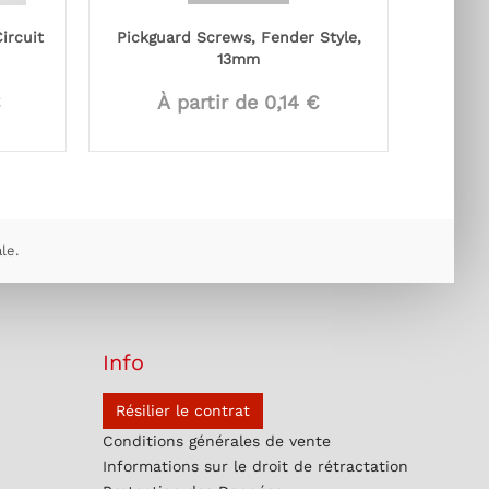
ircuit
Pickguard Screws, Fender Style,
Non-Sh
13mm
€
À partir de 0,14 €
À
le.
Info
Résilier le contrat
Conditions générales de vente
Informations sur le droit de rétractation