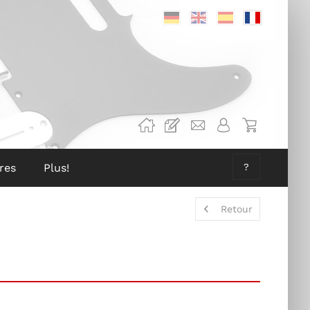
Deutsch
Englisch
Spanisch
Französis
res
Plus!
?
Retour