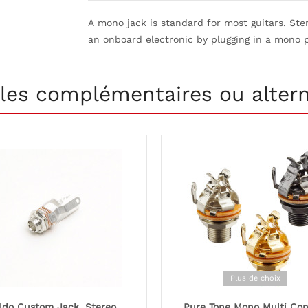
A mono jack is standard for most guitars. Ster
an onboard electronic by plugging in a mono p
cles complémentaires ou altern
Plus de choix
ldo Custom Jack, Stereo
Pure Tone Mono Multi Con