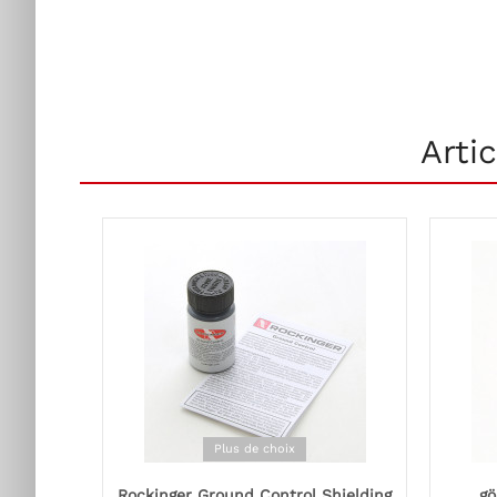
Arti
Plus de choix
Rockinger Ground Control Shielding
gö