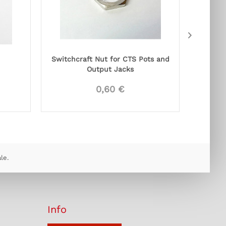
Switchcraft Nut for CTS Pots and
Non-Sh
Output Jacks
0,60 €
À
le.
Info