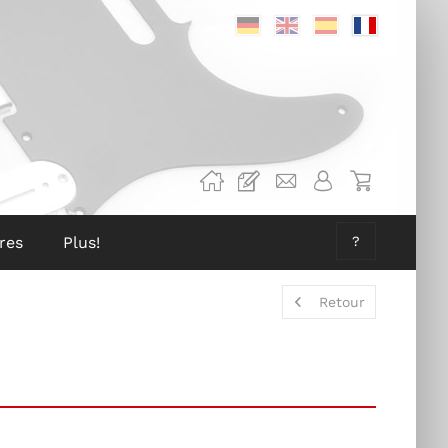
Deutsch
Englisch
Spanisch
Französis
res
Plus!
?
Retour