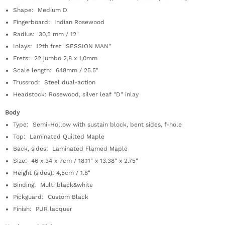
Shape: Medium D
Fingerboard: Indian Rosewood
Radius: 30,5 mm / 12"
Inlays: 12th fret "SESSION MAN"
Frets: 22 jumbo 2,8 x 1,0mm
Scale length: 648mm / 25.5"
Trussrod: Steel dual-action
Headstock: Rosewood, silver leaf "D" inlay
Body
Type: Semi-Hollow with sustain block, bent sides, f-hole
Top: Laminated Quilted Maple
Back, sides: Laminated Flamed Maple
Size: 46 x 34 x 7cm / 18.11" x 13.38" x 2.75"
Height (sides): 4,5cm / 1.8"
Binding: Multi black&white
Pickguard: Custom Black
Finish: PUR lacquer