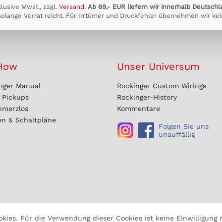
klusive Mwst., zzgl.
Versand
.
Ab 69,- EUR liefern wir innerhalb Deutschl
olange Vorrat reicht. Für Irrtümer und Druckfehler übernehmen wir kei
How
Unser Universum
nger Manual
Rockinger Custom Wirings
r Pickups
Rockinger-History
hmerzlos
Kommentare
en & Schaltpläne
Folgen Sie uns
unauffällig
ies. Für die Verwendung dieser Cookies ist keine Einwilligung n