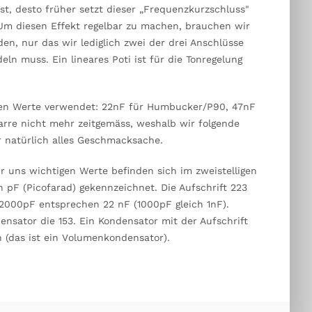
st, desto früher setzt dieser „Frequenzkurzschluss"
Um diesen Effekt regelbar zu machen, brauchen wir
en, nur das wir lediglich zwei der drei Anschlüsse
eln muss. Ein lineares Poti ist für die Tonregelung
hen Werte verwendet: 22nF für Humbucker/P90, 47nF
tarre nicht mehr zeitgemäss, weshalb wir folgende
r natürlich alles Geschmacksache.
r uns wichtigen Werte befinden sich im zweistelligen
 pF (Picofarad) gekennzeichnet. Die Aufschrift 223
. 22000pF entsprechen 22 nF (1000pF gleich 1nF).
nsator die 153. Ein Kondensator mit der Aufschrift
 (das ist ein Volumenkondensator).