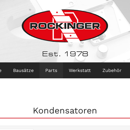
Est. 1978
e
Bausätze
Parts
Werkstatt
Zubehör
Kondensatoren