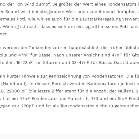
und der Ton wird dumpf. Je größer der Wert eines Kondensators i
 der Sound wird bei steigendem Wert auch zunehmend dumpfer. 
ormales Poti, wie wir es auch für die Lautstärkeregelung verwend
. Wichtig ist noch, dass es sich um ein logarithmisches Poti hand
net.
 werden bei Tonkondensatoren hauptsächlich die früher üblic
coils und 47nF für Bässe. Nach unserer Ansicht sind 47nF für Gi
ehlen: 15-22nF für Gitarren und 33-47nF für Bässe. Das ist abe
ein kurzer Hinweis zur Kennzeichnung von Kondensatoren. Die fü
 (Nanofarad). In diesem Bereich werden Kondensatoren jedoch in
.B. 22000 pF (die letzte Ziffer steht für die Anzahl der Nullen)
 hat ein 47nF Kondensator die Aufschrift 473 und ein 15nF Konde
gegen nur 220pF und ist als Tonkondensator nicht zu gebrauchen