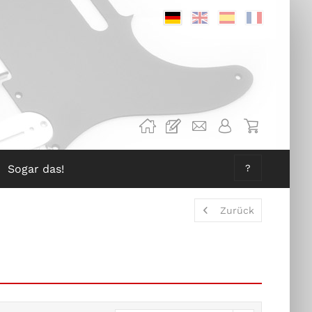
Deutsch
Englisch
Spanisch
Französis
Sogar das!
?
Zurück