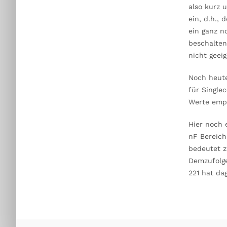
also kurz 
ein, d.h.,
ein ganz n
beschalten
nicht geeig
Noch heute
für Single
Werte empf
Hier noch 
nF Bereich
bedeutet z
Demzufolge
221 hat da