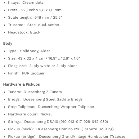
Inlays: Cream dots
Frets: 22 jumbo 2,8 x 1,0 mm
Scale length: 648 mm / 25.5"
Trussrod: Steel dual-action
Headstock: Black
Body
Type: Solidbody, Alder
Size: 43 x 32 x 4 cm / 16.9" x 12.6" x 1.6"
Pickguard: 3-ply white or 3-ply black
Finish: PUR lacquer
Hardware & Pickups
Tuners: Duesenberg Z-Tuners
Bridge: Duesenberg Steel Saddle Bridge
Stop Tailpiece: Duesenberg Wrapper Tailpiece
Hardware color: Nickel
Strings: Duesenberg DSA10 (010-013-017-028-042-050)
Pickup (neck): Duesenberg Domino P90 (Trapeze Housing)
Pickup (bridge): Duesenberg GrandVintage Humbucker (Trapeze