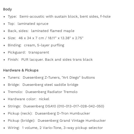
Body
Type: Semi-acoustic with sustain block, bent sides, f-hole
Top: laminated spruce
Back, sides: laminated flamed maple
Size: 46 x 34 x 7 cm / 18.11" x 13.38" x 2.75"
Binding: cream, 5-layer purfling
Pickguard: transparent
Finish: PUR lacquer. Back and sides trans black
Hardware & Pickups
Tuners: Duesenberg Z-Tuners, "Art Diego" buttons
Bridge: Duesenberg steel saddle bridge
Tremolo: Duesenberg Radiator Tremolo
Hardware color: nickel
Strings: Duesenberg DSA10 (010-013-017-028-042-050)
Pickup (neck): Duesenberg D-Tron Humbucker
Pickup (bridge): Duesenberg Grand Vintage Humbucker
Wiring: 1 volume, 2 Vario-Tone, 3-way pickup selector