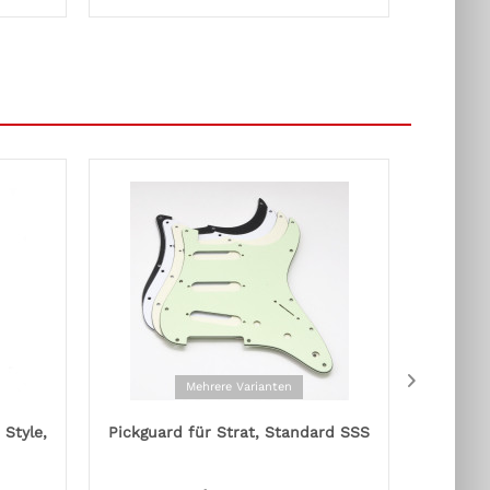
Mehrere Varianten
Style,
Pickguard für Strat, Standard SSS
Rocki