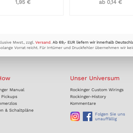
1,95 €
ab 0,14 €
klusive Mwst., zzgl.
Versand
.
Ab 69,- EUR liefern wir innerhalb Deutschl
olange Vorrat reicht. Für Irrtümer und Druckfehler übernehmen wir kei
How
Unser Universum
nger Manual
Rockinger Custom Wirings
r Pickups
Rockinger-History
hmerzlos
Kommentare
en & Schaltpläne
Folgen Sie uns
unauffällig