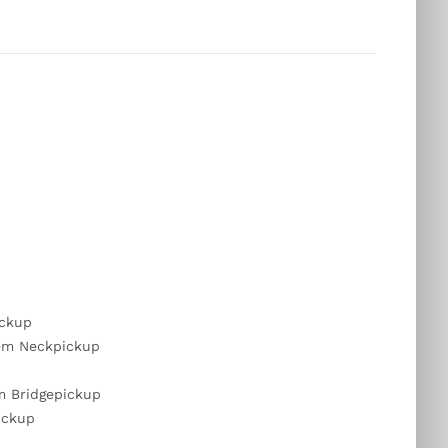
ickup
tem Neckpickup
m Bridgepickup
ickup