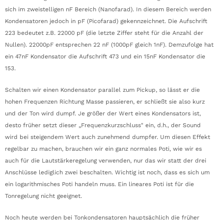
sich im zweistelligen nF Bereich (Nanofarad). In diesem Bereich werden
Kondensatoren jedoch in pF (Picofarad) gekennzeichnet. Die Aufschrift
223 bedeutet z.B. 22000 pF (die letzte Ziffer steht für die Anzahl der
Nullen). 22000pF entsprechen 22 nF (1000pF gleich 1nF). Demzufolge hat
ein 47nF Kondensator die Aufschrift 473 und ein 15nF Kondensator die
153.
Schalten wir einen Kondensator parallel zum Pickup, so lässt er die
hohen Frequenzen Richtung Masse passieren, er schließt sie also kurz
und der Ton wird dumpf. Je größer der Wert eines Kondensators ist,
desto früher setzt dieser „Frequenzkurzschluss" ein, d.h., der Sound
wird bei steigendem Wert auch zunehmend dumpfer. Um diesen Effekt
regelbar zu machen, brauchen wir ein ganz normales Poti, wie wir es
auch für die Lautstärkeregelung verwenden, nur das wir statt der drei
Anschlüsse lediglich zwei beschalten. Wichtig ist noch, dass es sich um
ein logarithmisches Poti handeln muss. Ein lineares Poti ist für die
Tonregelung nicht geeignet.
Noch heute werden bei Tonkondensatoren hauptsächlich die früher