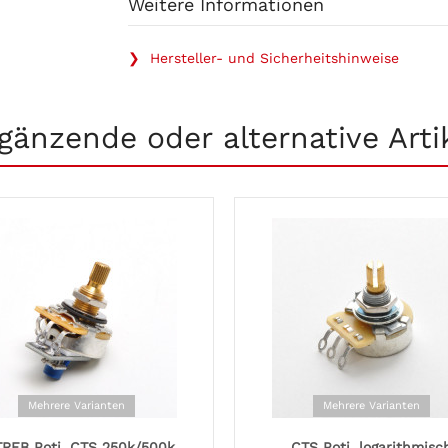
Weitere Informationen
❯ Hersteller- und Sicherheitshinweise
gänzende oder alternative Arti
Mehrere Varianten
Mehrere Varianten
TREB Poti, CTS 250k/500k
CTS Poti, logarithmisc