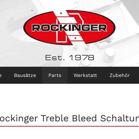
Est. 1978
e
Bausätze
Parts
Werkstatt
Zubehör
ockinger Treble Bleed Schaltu