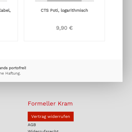
abel,
CTS Poti, logarithmisch
Rocki
9,90 €
ands portofrei!
ne Haftung.
Formeller Kram
Vertrag widerrufen
AGB
Widerrufsrecht