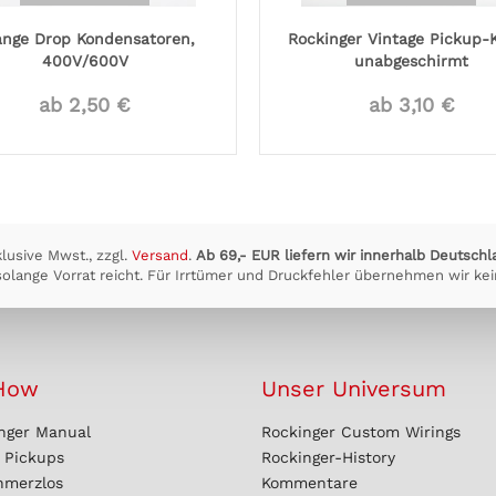
ange Drop Kondensatoren,
Rockinger Vintage Pickup-K
400V/600V
unabgeschirmt
ab 2,50 €
ab 3,10 €
klusive Mwst., zzgl.
Versand
.
Ab 69,- EUR liefern wir innerhalb Deutschl
olange Vorrat reicht. Für Irrtümer und Druckfehler übernehmen wir kei
How
Unser Universum
nger Manual
Rockinger Custom Wirings
r Pickups
Rockinger-History
hmerzlos
Kommentare