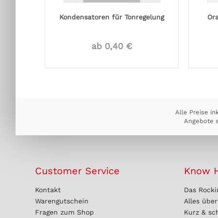
Kondensatoren für Tonregelung
Or
ab 0,40 €
Alle Preise in
Angebote s
Customer Service
Know 
Kontakt
Das Rocki
Warengutschein
Alles übe
Fragen zum Shop
Kurz & sc