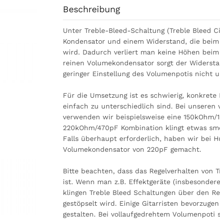
Beschreibung
Unter Treble-Bleed-Schaltung (Treble Bleed Ci
Kondensator und einem Widerstand, die beim
wird. Dadurch verliert man keine Höhen beim
reinen Volumekondensator sorgt der Widerstan
geringer Einstellung des Volumenpotis nicht u
Für die Umsetzung ist es schwierig, konkret
einfach zu unterschiedlich sind. Bei unseren 
verwenden wir beispielsweise eine 150kOhm/1n
220kOhm/470pF Kombination klingt etwas smo
Falls überhaupt erforderlich, haben wir bei
Volumekondensator von 220pF gemacht.
Bitte beachten, dass das Regelverhalten von 
ist. Wenn man z.B. Effektgeräte (insbesondere
klingen Treble Bleed Schaltungen über den Re
gestöpselt wird. Einige Gitarristen bevorzuge
gestalten. Bei vollaufgedrehtem Volumenpoti sp