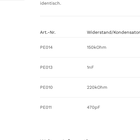
identisch.
Art.-Nr.
Widerstand/Kondensato
PE014
150kOhm
PE013
1nF
PE010
220kOhm
PE011
470pF