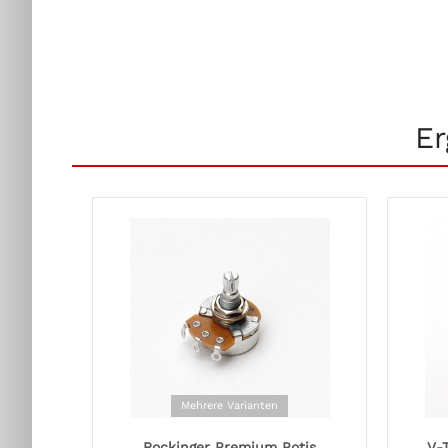
Er
Mehrere Varianten
Rockinger Premium Potis
V-