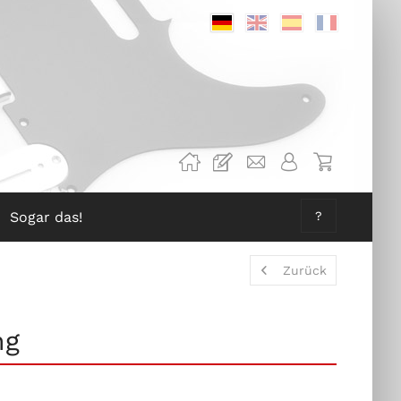
Deutsch
Englisch
Spanisch
Französis
Sogar das!
?
Zurück
ng