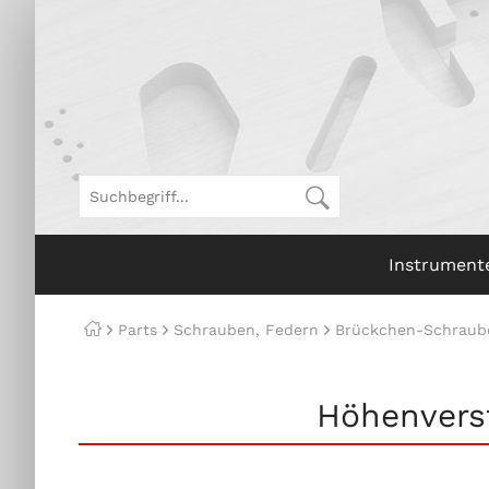
Instrument
Parts
Schrauben, Federn
Brückchen-Schraub
Höhenvers