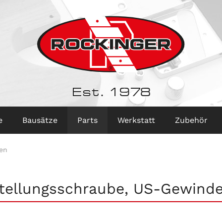
Est. 1978
e
Bausätze
Parts
Werkstatt
Zubehör
en
tellungsschraube, US-Gewinde,