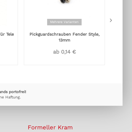
Mehrere Varianten
ür Tele
Pickguardschrauben Fender Style,
Oran
13mm
ab 0,14 €
ands portofrei!
ne Haftung.
Formeller Kram