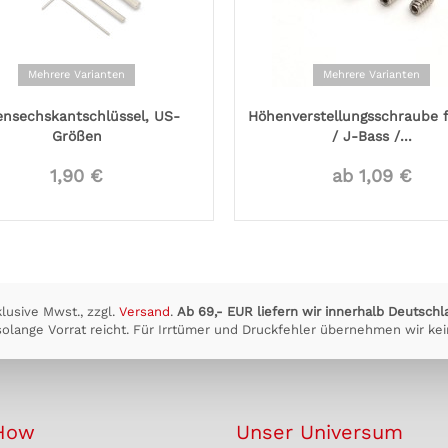
Mehrere Varianten
Mehrere Varianten
ensechskantschlüssel, US-
Höhenverstellungsschraube f
Größen
/ J-Bass /...
1,90 €
ab 1,09 €
klusive Mwst., zzgl.
Versand
.
Ab 69,- EUR liefern wir innerhalb Deutschl
olange Vorrat reicht. Für Irrtümer und Druckfehler übernehmen wir kei
How
Unser Universum