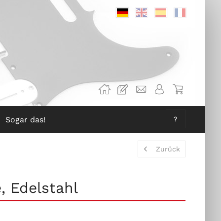
Deutsch
Englisch
Spanisch
Französis
Sogar das!
?
Zurück
 Edelstahl