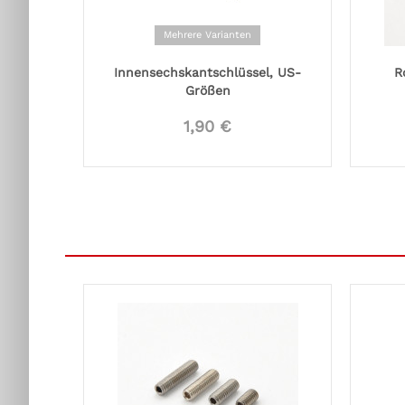
Mehrere Varianten
Innensechskantschlüssel, US-
R
Größen
1,90 €