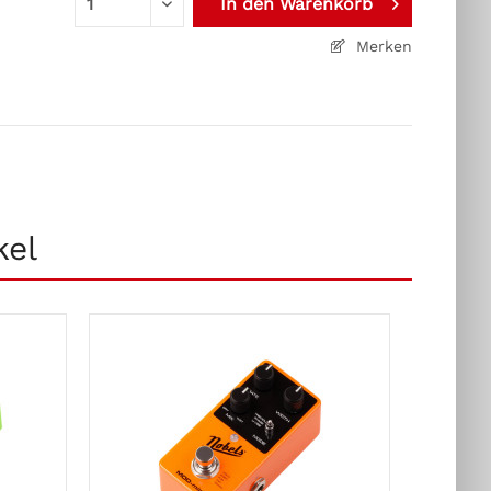
In den
Warenkorb
Merken
kel