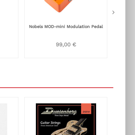
Nobels MOD-mini Modulation Pedal
Nobels 
99,00 €