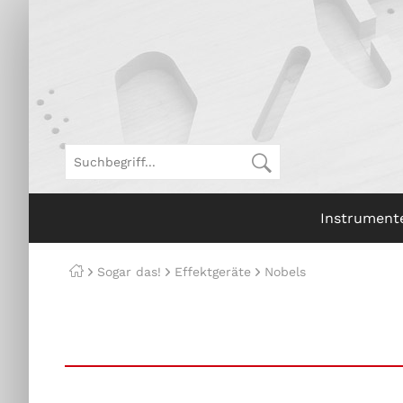
Instrument
Sogar das!
Effektgeräte
Nobels