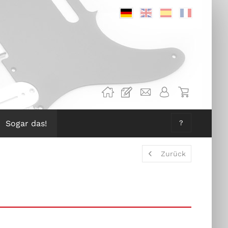
Deutsch
Englisch
Spanisch
Französis
Sogar das!
?
Zurück