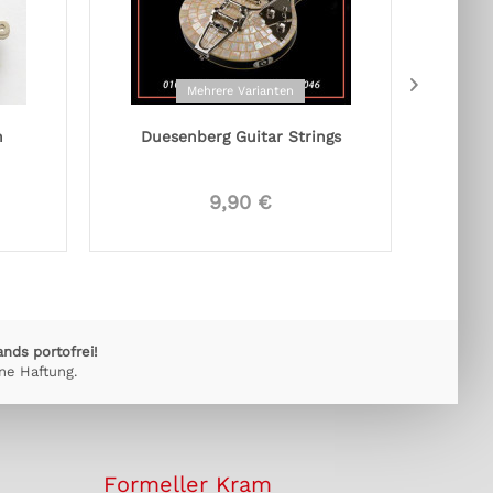
Mehrere Varianten
h
Duesenberg Guitar Strings
9,90 €
ands portofrei!
ne Haftung.
Formeller Kram