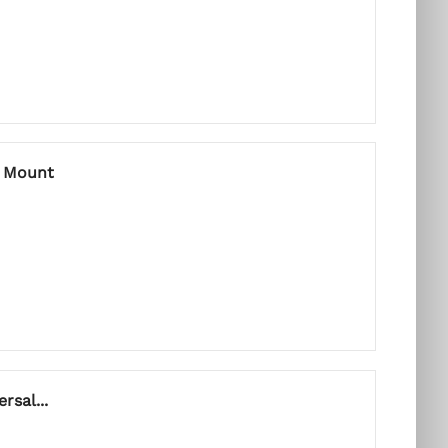
l Mount
rsal...