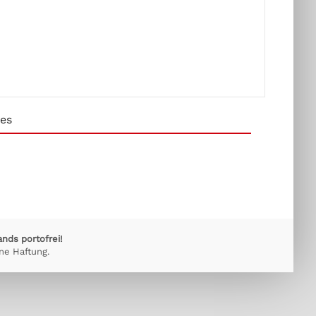
es
ands portofrei!
ne Haftung.