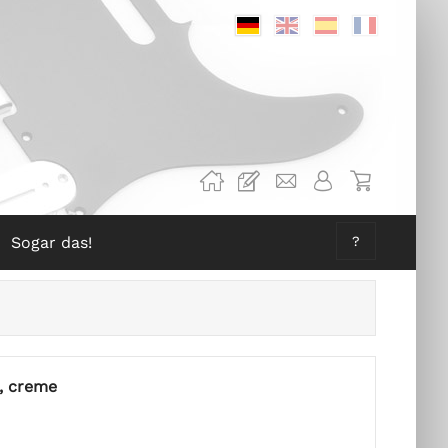
Deutsch
Englisch
Spanisch
Französis
Sogar das!
?
, creme