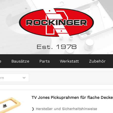
Est. 1978
e
Bausätze
Parts
Werkstatt
Zubehör
ern
TV Jones Pickuprahmen für flache Decke
❯ Hersteller und Sicherheitshinweise