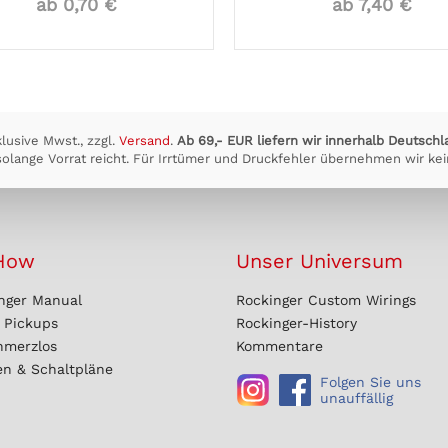
ab 0,70 €
ab 7,40 €
klusive Mwst., zzgl.
Versand
.
Ab 69,- EUR liefern wir innerhalb Deutschl
olange Vorrat reicht. Für Irrtümer und Druckfehler übernehmen wir kei
How
Unser Universum
nger Manual
Rockinger Custom Wirings
r Pickups
Rockinger-History
hmerzlos
Kommentare
en & Schaltpläne
Folgen Sie uns
unauffällig