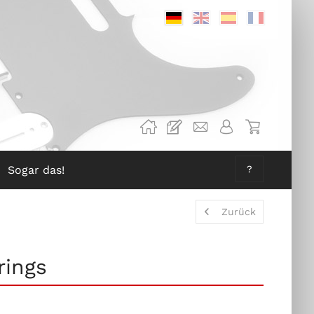
Deutsch
Englisch
Spanisch
Französis
Sogar das!
?
Zurück
rings