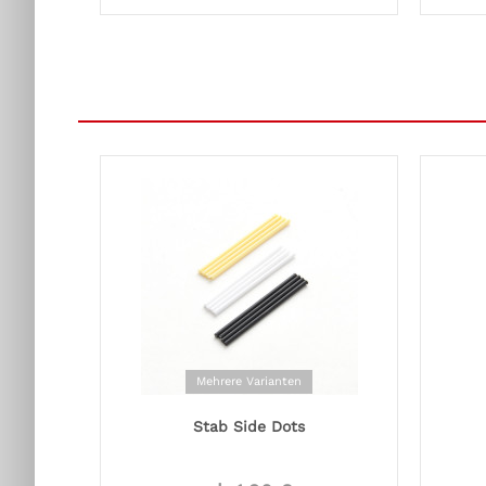
Mehrere Varianten
Stab Side Dots