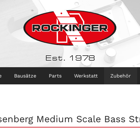
Est. 1978
e
Bausätze
Parts
Werkstatt
Zubehör
enberg Medium Scale Bass St