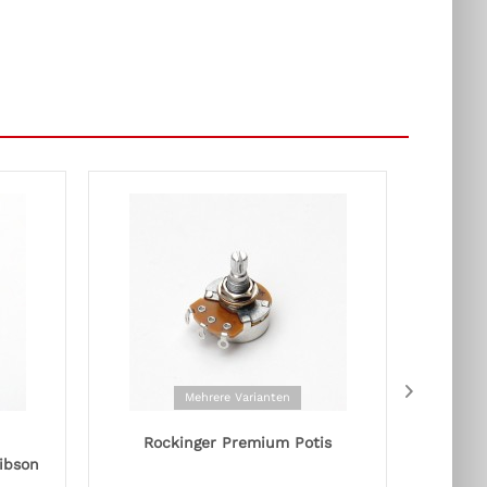
Mehrere Varianten
Rockinger Premium Potis
Konde
ibson