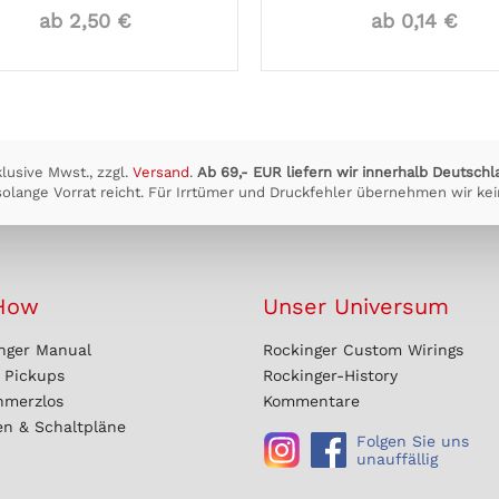
ab 2,50 €
ab 0,14 €
klusive Mwst., zzgl.
Versand
.
Ab 69,- EUR liefern wir innerhalb Deutschl
olange Vorrat reicht. Für Irrtümer und Druckfehler übernehmen wir kei
How
Unser Universum
nger Manual
Rockinger Custom Wirings
r Pickups
Rockinger-History
hmerzlos
Kommentare
en & Schaltpläne
Folgen Sie uns
unauffällig