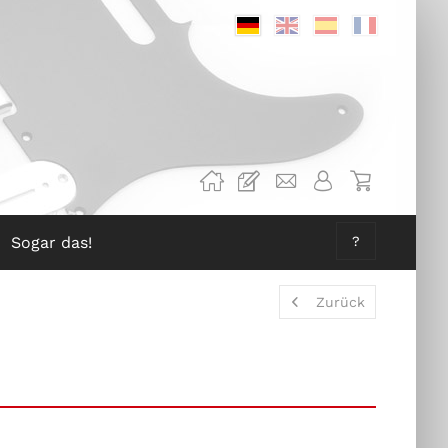
Deutsch
Englisch
Spanisch
Französis
Sogar das!
?
Zurück