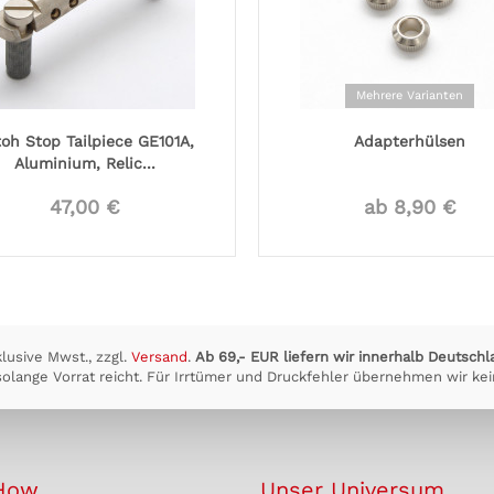
Mehrere Varianten
oh Stop Tailpiece GE101A,
Adapterhülsen
Aluminium, Relic...
47,00 €
ab 8,90 €
klusive Mwst., zzgl.
Versand
.
Ab 69,- EUR liefern wir innerhalb Deutschl
olange Vorrat reicht. Für Irrtümer und Druckfehler übernehmen wir kei
How
Unser Universum