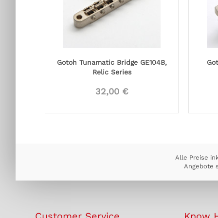
Gotoh Tunamatic Bridge GE104B,
Got
Relic Series
32,00 €
Alle Preise in
Angebote s
Customer Service
Know 