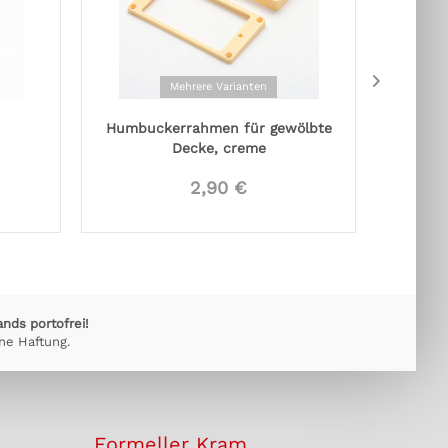
Mehrere Varianten
Humbuckerrahmen für gewölbte
Gotoh
Decke, creme
2,90 €
ands portofrei!
ne Haftung.
Formeller Kram