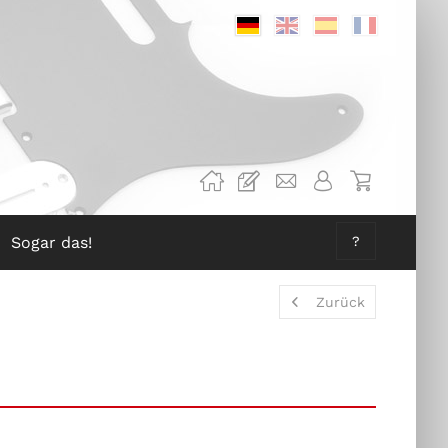
Deutsch
Englisch
Spanisch
Französis
Sogar das!
?
Zurück