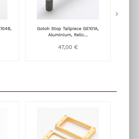
104B,
Gotoh Stop Tailpiece GE101A,
Gotoh
Aluminium, Relic...
47,00 €