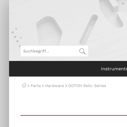
Instrument
Parts
Hardware
GOTOH Relic Series