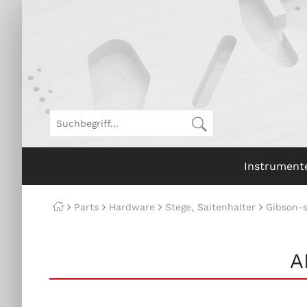
Instrument
Parts
Hardware
Stege, Saitenhalter
Gibson-s
A