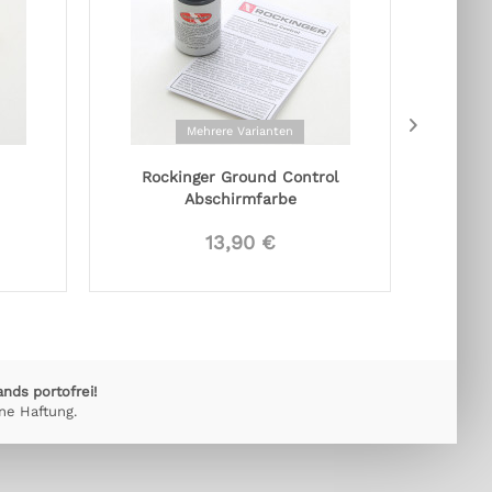
Mehrere Varianten
Rockinger Ground Control
Humb
Abschirmfarbe
13,90 €
ands portofrei!
ne Haftung.