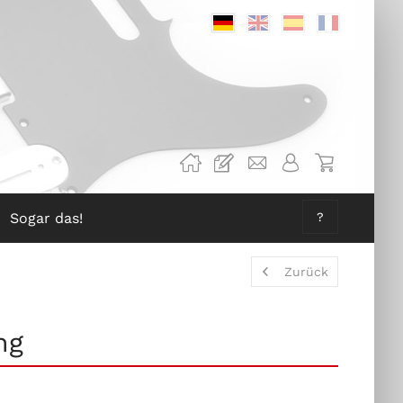
Deutsch
Englisch
Spanisch
Französis
Sogar das!
?
Zurück
ng