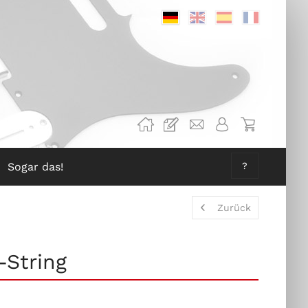
Deutsch
Englisch
Spanisch
Französis
Sogar das!
?
Zurück
-String