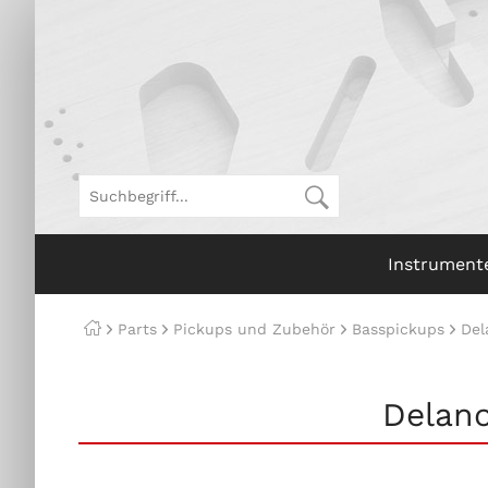
Instrument
Parts
Pickups und Zubehör
Basspickups
Del
Delano