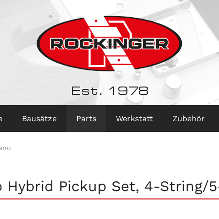
Est. 1978
e
Bausätze
Parts
Werkstatt
Zubehör
ano
 Hybrid Pickup Set, 4-String/5