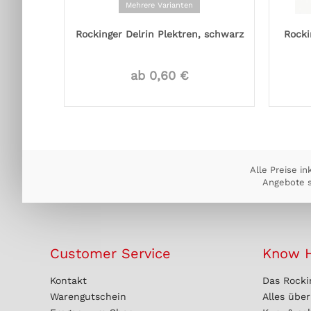
Mehrere Varianten
Rockinger Delrin Plektren, schwarz
Rocki
ab 0,60 €
Alle Preise in
Angebote s
Customer Service
Know 
Kontakt
Das Rocki
Warengutschein
Alles übe