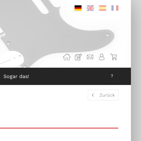
Deutsch
Englisch
Spanisch
Französis
Sogar das!
?
Zurück