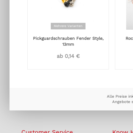
Mehrere Varianten
Pickguardschrauben Fender Style,
Roc
13mm
ab 0,14 €
Alle Preise in
Angebote s
Customer Service
Know 