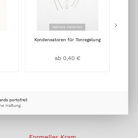
Mehrere Varianten
Kondensatoren für Tonregelung
Bu
ab 0,40 €
ands portofrei!
ne Haftung.
Formeller Kram