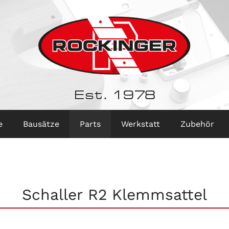
Est. 1978
e
Bausätze
Parts
Werkstatt
Zubehör
Schaller R2 Klemmsattel