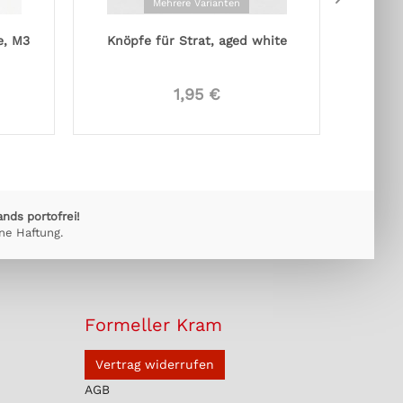
Mehrere Varianten
e, M3
Knöpfe für Strat, aged white
P
1,95 €
ands portofrei!
ne Haftung.
Formeller Kram
Vertrag widerrufen
AGB