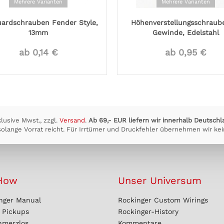
Mehrere Varianten
Mehrere Varianten
uardschrauben Fender Style,
Höhenverstellungsschraub
13mm
Gewinde, Edelstahl
ab 0,14 €
ab 0,95 €
klusive Mwst., zzgl.
Versand
.
Ab 69,- EUR liefern wir innerhalb Deutschl
olange Vorrat reicht. Für Irrtümer und Druckfehler übernehmen wir kei
How
Unser Universum
nger Manual
Rockinger Custom Wirings
r Pickups
Rockinger-History
hmerzlos
Kommentare