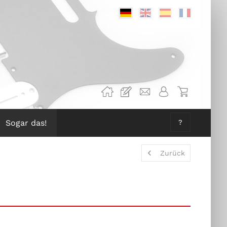
Deutsch
Englisch
Spanisch
Französis
Sogar das!
?
Zurück