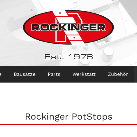
Est. 1978
e
Bausätze
Parts
Werkstatt
Zubehör
Rockinger PotStops