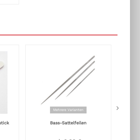
Mehrere Varianten
tick
Bass-Sattelfeilen
Rocki