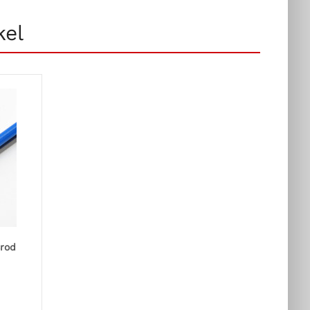
kel
srod