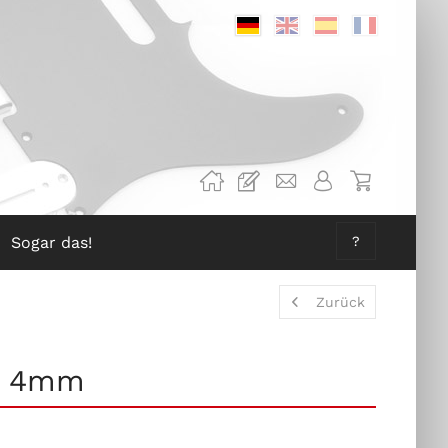
Deutsch
Englisch
Spanisch
Französis
Sogar das!
?
Zurück
l, 4mm