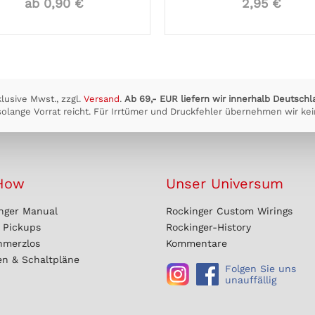
ab 0,90 €
2,95 €
klusive Mwst., zzgl.
Versand
.
Ab 69,- EUR liefern wir innerhalb Deutschl
olange Vorrat reicht. Für Irrtümer und Druckfehler übernehmen wir kei
How
Unser Universum
nger Manual
Rockinger Custom Wirings
r Pickups
Rockinger-History
hmerzlos
Kommentare
en & Schaltpläne
Folgen Sie uns
unauffällig