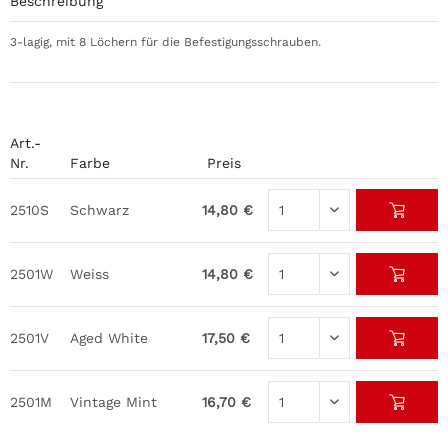
Beschreibung
3-lagig, mit 8 Löchern für die Befestigungsschrauben.
Art.-
Nr.
Farbe
Preis
2510S
Schwarz
14,80 €
2501W
Weiss
14,80 €
2501V
Aged White
17,50 €
2501M
Vintage Mint
16,70 €