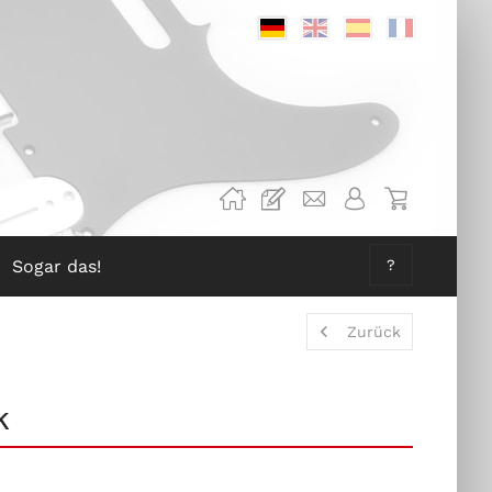
Deutsch
Englisch
Spanisch
Französis
Sogar das!
?
Zurück
k