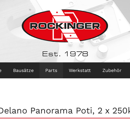
Est. 1978
e
Bausätze
Parts
Werkstatt
Zubehör
Delano Panorama Poti, 2 x 250