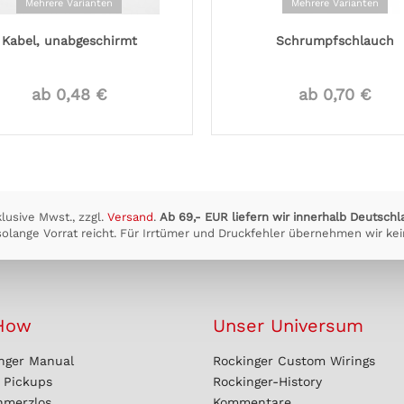
Mehrere Varianten
Mehrere Varianten
Kabel, unabgeschirmt
Schrumpfschlauch
ab 0,48 €
ab 0,70 €
klusive Mwst., zzgl.
Versand
.
Ab 69,- EUR liefern wir innerhalb Deutschl
olange Vorrat reicht. Für Irrtümer und Druckfehler übernehmen wir kei
How
Unser Universum
nger Manual
Rockinger Custom Wirings
r Pickups
Rockinger-History
hmerzlos
Kommentare