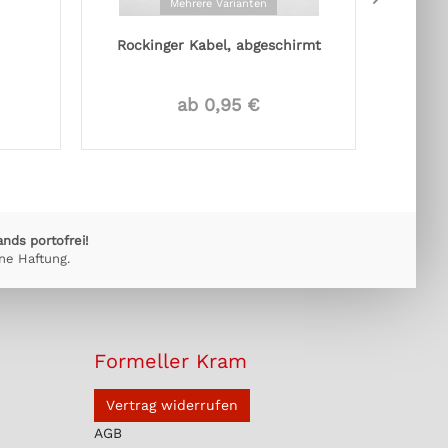
Mehrere Varianten
Rockinger Kabel, abgeschirmt
R
ab 0,95 €
ands portofrei!
ne Haftung.
Formeller Kram
Vertrag widerrufen
AGB