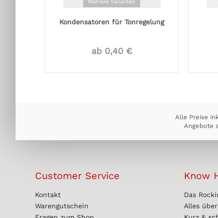
Mehrere Varianten
Kondensatoren für Tonregelung
ab 0,40 €
Alle Preise in
Angebote s
Customer Service
Know 
Kontakt
Das Rocki
Warengutschein
Alles übe
Fragen zum Shop
Kurz & sc