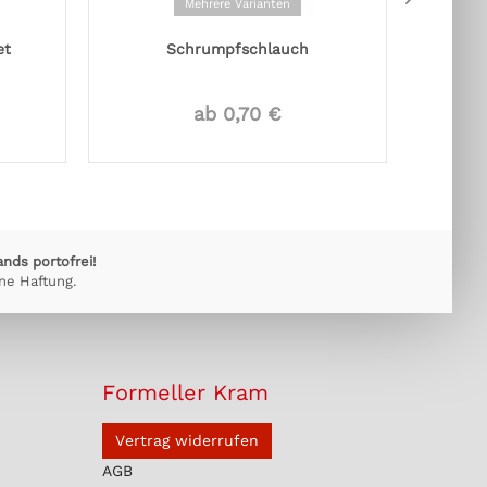
Mehrere Varianten
et
Schrumpfschlauch
V-TR
ab 0,70 €
ands portofrei!
ne Haftung.
Formeller Kram
Vertrag widerrufen
AGB