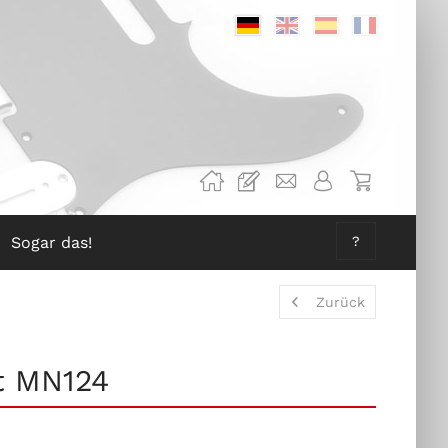
Deutsch
Englisch
Spanisch
Französis
Sogar das!
?
Zurück
t MN124