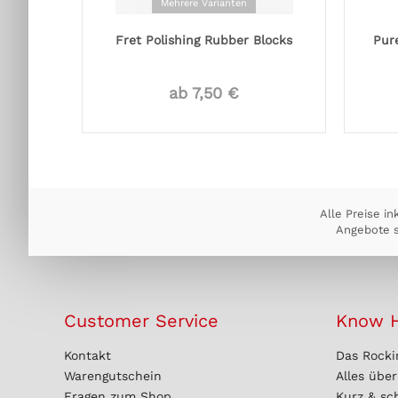
Mehrere Varianten
Fret Polishing Rubber Blocks
Pur
ab 7,50 €
Alle Preise in
Angebote s
Customer Service
Know 
Kontakt
Das Rocki
Warengutschein
Alles übe
Fragen zum Shop
Kurz & sc