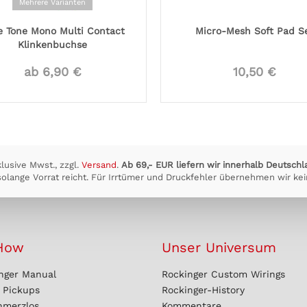
Mehrere Varianten
e Tone Mono Multi Contact
Micro-Mesh Soft Pad S
Klinkenbuchse
ab 6,90 €
10,50 €
klusive Mwst., zzgl.
Versand
.
Ab 69,- EUR liefern wir innerhalb Deutschl
olange Vorrat reicht. Für Irrtümer und Druckfehler übernehmen wir kei
How
Unser Universum
nger Manual
Rockinger Custom Wirings
r Pickups
Rockinger-History
hmerzlos
Kommentare