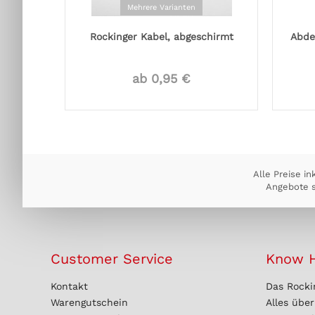
Mehrere Varianten
Rockinger Kabel, abgeschirmt
Abde
ab 0,95 €
Alle Preise in
Angebote s
Customer Service
Know 
Kontakt
Das Rocki
Warengutschein
Alles übe