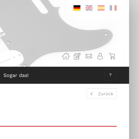
Deutsch
Englisch
Spanisch
Französis
Sogar das!
?
Zurück