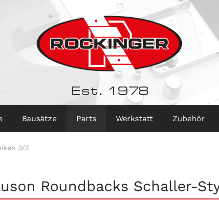
Est. 1978
e
Bausätze
Parts
Werkstatt
Zubehör
iken 3/3
luson Roundbacks Schaller-Sty