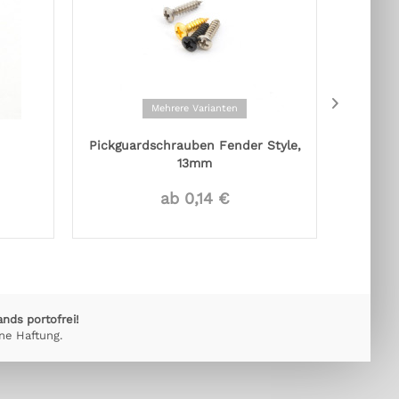
Mehrere Varianten
Pickguardschrauben Fender Style,
Oran
13mm
ab 0,14 €
ands portofrei!
ne Haftung.