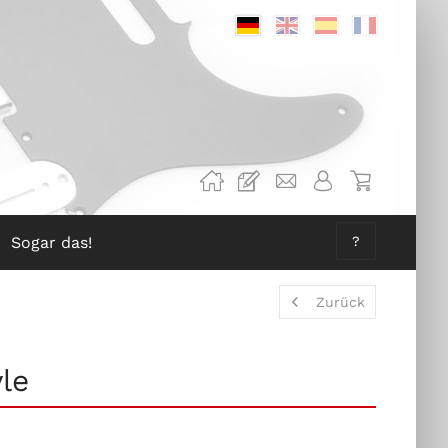
Deutsch
Englisch
Spanisch
Französis
Sogar das!
?
Zurück
le