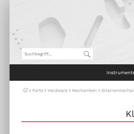
Instrument
Parts
Hardware
Mechaniken
Gitarrenmechan
K