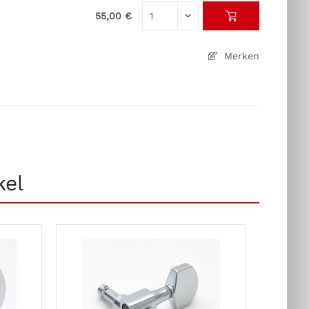
55,00 €
Merken
kel