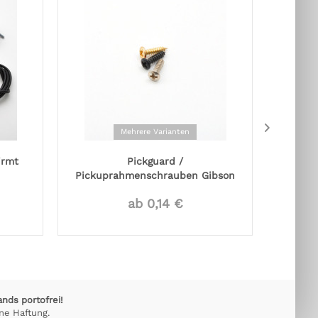
Mehrere Varianten
irmt
Pickguard /
Pickuprahmenschrauben Gibson
Style,...
ab 0,14 €
ands portofrei!
ne Haftung.