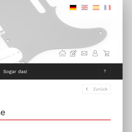
Deutsch
Englisch
Spanisch
Französis
Sogar das!
?
Zurück
le