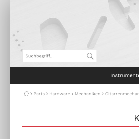
Instrument
Parts
Hardware
Mechaniken
Gitarrenmechan
K