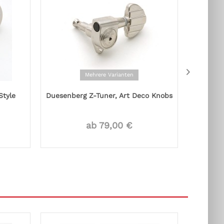
Mehrere Varianten
Style
Duesenberg Z-Tuner, Art Deco Knobs
Goto
ab 79,00 €