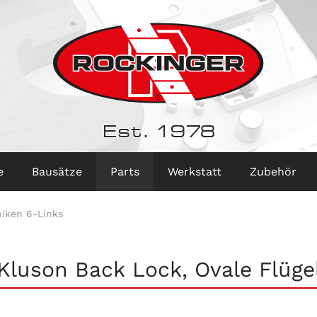
Est. 1978
e
Bausätze
Parts
Werkstatt
Zubehör
iken 6-Links
Kluson Back Lock, Ovale Flüge