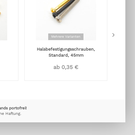
Mehrere Varianten
Halsbefestigungsschrauben,
Oran
Standard, 45mm
ab 0,35 €
ands portofrei!
ne Haftung.