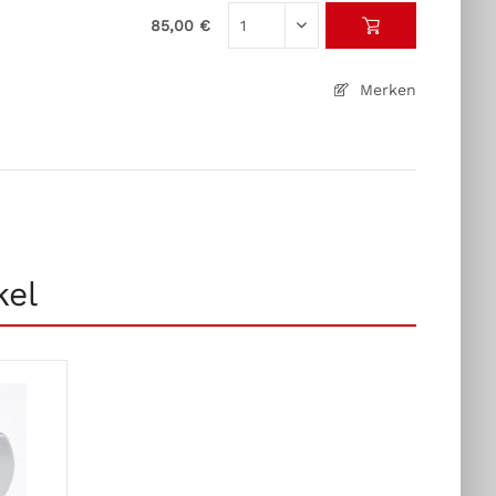
85,00 €
Merken
kel