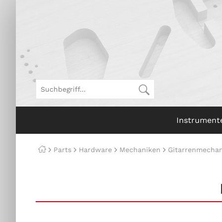
Instrument
Parts
Hardware
Mechaniken
Gitarrenmechan