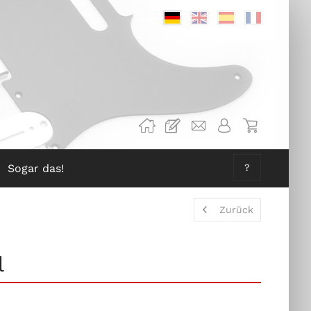
Deutsch
Englisch
Spanisch
Französis
Sogar das!
?
Zurück
l