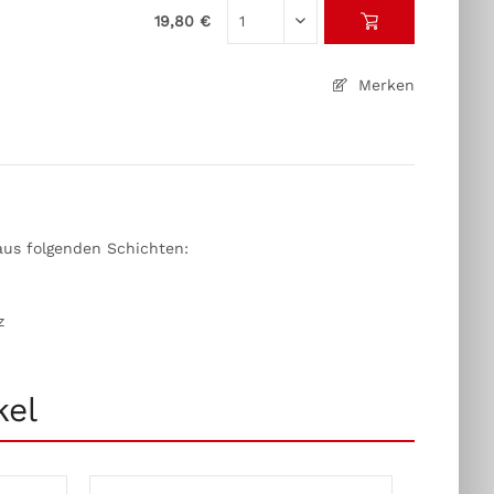
19,80 €
Merken
aus folgenden Schichten:
z
kel