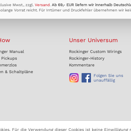
klusive Mwst., zzgl.
Versand
.
Ab 69,- EUR liefern wir innerhalb Deutschl
olange Vorrat reicht. Für Irrtümer und Druckfehler übernehmen wir kei
How
Unser Universum
nger Manual
Rockinger Custom Wirings
r Pickups
Rockinger-History
hmerzlos
Kommentare
en & Schaltpläne
Folgen Sie uns
unauffällig
ies. Für die Verwendung dieser Cookies ist keine Einwilligung n