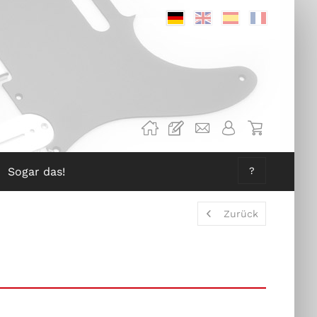
Deutsch
Englisch
Spanisch
Französis
Sogar das!
?
Zurück