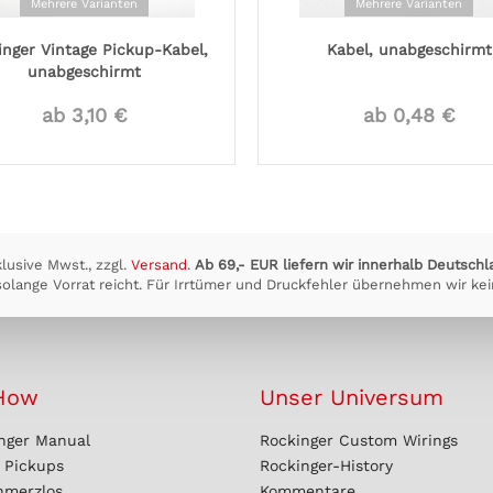
Mehrere Varianten
Mehrere Varianten
inger Vintage Pickup-Kabel,
Kabel, unabgeschirmt
unabgeschirmt
ab 3,10 €
ab 0,48 €
klusive Mwst., zzgl.
Versand
.
Ab 69,- EUR liefern wir innerhalb Deutschl
olange Vorrat reicht. Für Irrtümer und Druckfehler übernehmen wir kei
How
Unser Universum
nger Manual
Rockinger Custom Wirings
r Pickups
Rockinger-History
hmerzlos
Kommentare