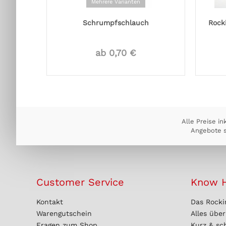
Mehrere Varianten
Schrumpfschlauch
Rock
ab 0,70 €
Alle Preise in
Angebote s
Customer Service
Know 
Kontakt
Das Rocki
Warengutschein
Alles übe
Fragen zum Shop
Kurz & sc