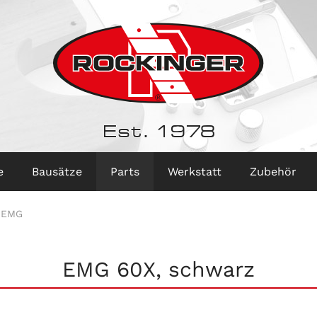
Est. 1978
e
Bausätze
Parts
Werkstatt
Zubehör
EMG
EMG 60X, schwarz