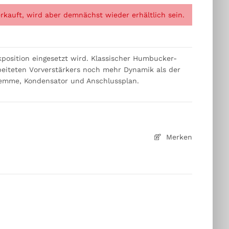
verkauft, wird aber demnächst wieder erhältlich sein.
kposition eingesetzt wird. Klassischer Humbucker-
eiteten Vorverstärkers noch mehr Dynamik als der
eklemme, Kondensator und Anschlussplan.
Merken