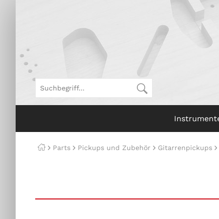
Instrument
Parts
Pickups und Zubehör
Gitarrenpickups