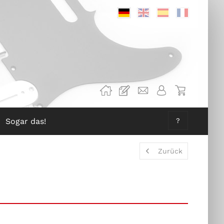
Deutsch
Englisch
Spanisch
Französis
Sogar das!
?
Zurück