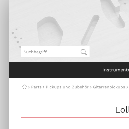
Instrument
Parts
Pickups und Zubehör
Gitarrenpickups
Lol