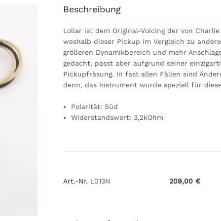
Beschreibung
Lollar ist dem Original-Voicing der von Charli
weshalb dieser Pickup im Vergleich zu andere
größeren Dynamikbereich und mehr Anschlagsem
gedacht, passt aber aufgrund seiner einzigart
Pickupfräsung. In fast allen Fällen sind Ände
denn, das Instrument wurde speziell für dies
Mit dem Aufruf des Videos erklärst Du Dich
Polarität: Süd
einverstanden, dass Deine Daten an YouTub
Widerstandswert: 3,2kOhm
übermittelt werden und dass Du die
Datens
gelesen hast.
Art.-Nr.
L013N
209,00 €