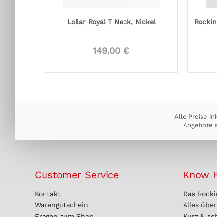
Lollar Royal T Neck, Nickel
Rockin
149,00 €
Alle Preise in
Angebote s
Customer Service
Know 
Kontakt
Das Rocki
Warengutschein
Alles übe
Fragen zum Shop
Kurz & sc