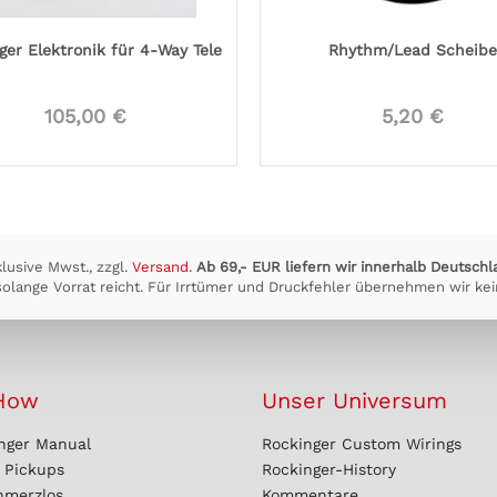
ger Elektronik für 4-Way Tele
Rhythm/Lead Scheibe
105,00 €
5,20 €
klusive Mwst., zzgl.
Versand
.
Ab 69,- EUR liefern wir innerhalb Deutschl
olange Vorrat reicht. Für Irrtümer und Druckfehler übernehmen wir kei
How
Unser Universum
nger Manual
Rockinger Custom Wirings
r Pickups
Rockinger-History
hmerzlos
Kommentare