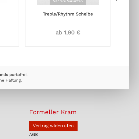
Mehrere Varianten
Treble/Rhythm Scheibe
Scha
ab 1,90 €
ands portofrei!
ne Haftung.
Formeller Kram
Vertrag widerrufen
AGB