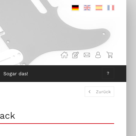
Deutsch
Englisch
Spanisch
Französis
Sogar das!
?
Zurück
lack