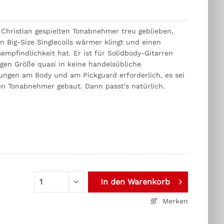
e Christian gespielten Tonabnehmer treu geblieben,
n Big-Size Singlecoils wärmer klingt und einen
pfindlichkeit hat. Er ist für Solidbody-Gitarren
igen Größe quasi in keine handelsübliche
rungen am Body und am Pickguard erforderlich, es sei
en Tonabnehmer gebaut. Dann passt's natürlich.
e
chutzerklärung
In den
Warenkorb
Merken