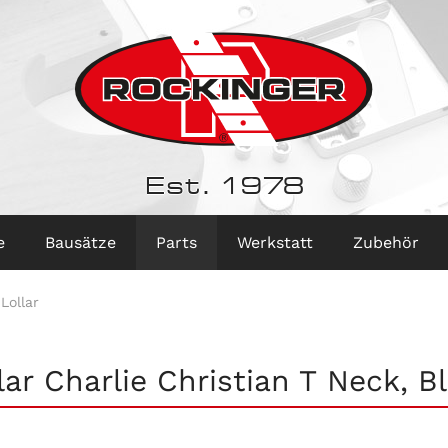
Est. 1978
e
Bausätze
Parts
Werkstatt
Zubehör
Lollar
lar Charlie Christian T Neck, B