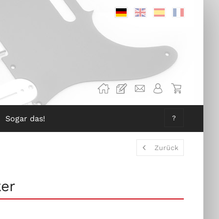
Deutsch
Englisch
Spanisch
Französis
Sogar das!
?
Zurück
er