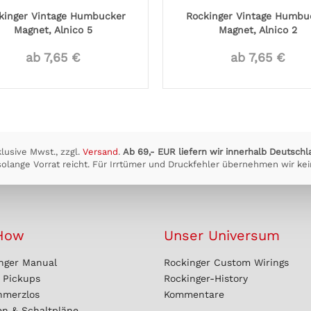
kinger Vintage Humbucker
Rockinger Vintage Humbu
Magnet, Alnico 5
Magnet, Alnico 2
ab 7,65 €
ab 7,65 €
klusive Mwst., zzgl.
Versand
.
Ab 69,- EUR liefern wir innerhalb Deutschl
olange Vorrat reicht. Für Irrtümer und Druckfehler übernehmen wir kei
How
Unser Universum
nger Manual
Rockinger Custom Wirings
r Pickups
Rockinger-History
hmerzlos
Kommentare
en & Schaltpläne