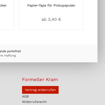
cker
Papier-Tape für Pickupspulen
Rock
ab 3,40 €
ands portofrei!
ne Haftung.
Formeller Kram
Vertrag widerrufen
AGB
Widerrufsrecht