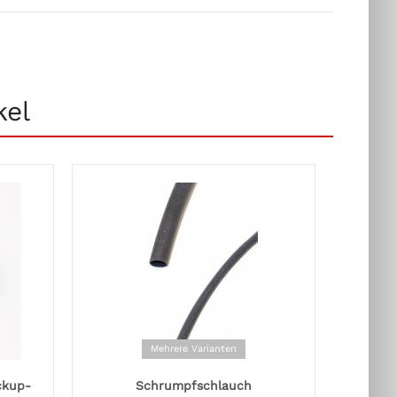
kel
Mehrere Varianten
ckup-
Schrumpfschlauch