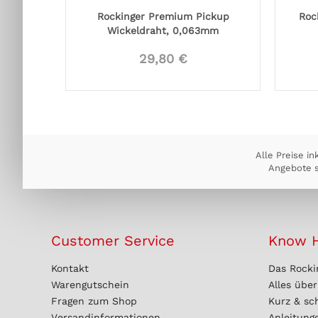
Rockinger Premium Pickup
Roc
Wickeldraht, 0,063mm
29,80 €
Alle Preise in
Angebote s
Customer Service
Know 
Kontakt
Das Rocki
Warengutschein
Alles übe
Fragen zum Shop
Kurz & sc
Versandinformationen
Anleitung