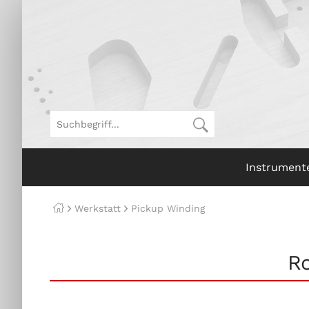
Instrument
Werkstatt
Pickup Winding
R