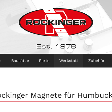
Est. 1978
e
Bausätze
Parts
Werkstatt
Zubehör
ockinger Magnete für Humbuck