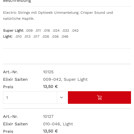
Beschreibung
Electric Strings mit Optiweb Ummantelung. Crisper Sound und
natürliche Haptik.
Super Light
: .009 .011 .016 .024 .032 .042
Light:
.010 .013 .017 .026 .036 .046
10125
009-042, Super Light
13,50 €
10127
010-046, Light
13,50 €