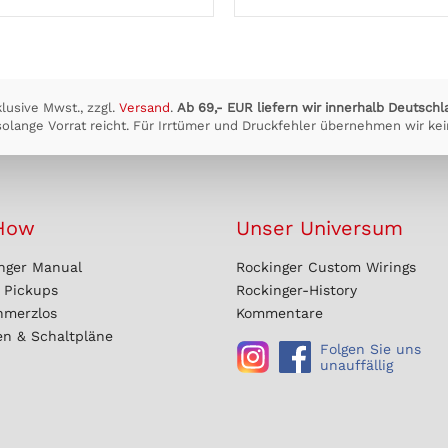
klusive Mwst., zzgl.
Versand
.
Ab 69,- EUR liefern wir innerhalb Deutschl
olange Vorrat reicht. Für Irrtümer und Druckfehler übernehmen wir kei
How
Unser Universum
nger Manual
Rockinger Custom Wirings
r Pickups
Rockinger-History
hmerzlos
Kommentare
en & Schaltpläne
Folgen Sie uns
unauffällig