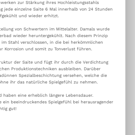
erken zur Stärkung ihres Hochleistungsstahls
g jede einzelne Saite 6 Mal innerhalb von 24 Stunden
gekühlt und wieder erhitzt.
tellung von Schwertern im Mittelalter. Damals wurde
serbad wieder heruntergekühlt. Nach diesem Prinzip
 im Stahl verschlossen, in die bei herkömmlichen
 Korrosion und somit zu Tonverlust führen.
truktur der Saite und fügt ihr durch die Verdichtung
ichen Produktionstechniken ausbleiben. Darüber
tradünnen Spezialbeschichtung versehen, welche die
ohne ihr das natürliche Spielgefühl zu nehmen.
d haben eine erheblich längere Lebensdauer.
ie ein beeindruckendes Spielgefühl bei herausragender
htig gut!