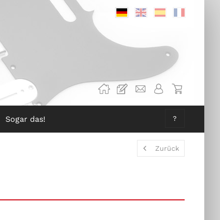
Deutsch
Englisch
Spanisch
Französis
Sogar das!
?
Zurück