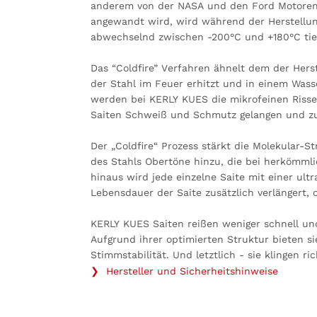
anderem von der NASA und den Ford Motorenw
angewandt wird, wird während der Herstellun
abwechselnd zwischen -200°C und +180°C tief
Das “Coldfire” Verfahren ähnelt dem der Hers
der Stahl im Feuer erhitzt und in einem Was
werden bei KERLY KUES die mikrofeinen Risse
Saiten Schweiß und Schmutz gelangen und zur
Der „Coldfire“ Prozess stärkt die Molekular-S
des Stahls Obertöne hinzu, die bei herkömml
hinaus wird jede einzelne Saite mit einer ul
Lebensdauer der Saite zusätzlich verlängert, 
KERLY KUES Saiten reißen weniger schnell un
Aufgrund ihrer optimierten Struktur bieten s
Stimmstabilität. Und letztlich - sie klingen ric
❯ Hersteller und Sicherheitshinweise