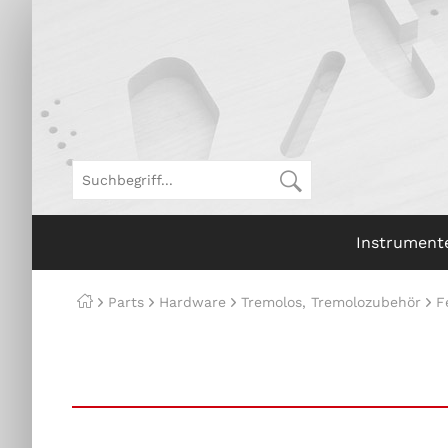
Instrument
Parts
Hardware
Tremolos, Tremolozubehör
F