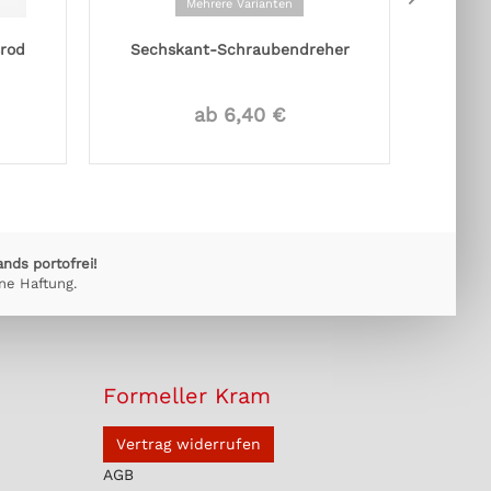
Mehrere Varianten
srod
Sechskant-Schraubendreher
Fret
ab 6,40 €
ands portofrei!
ne Haftung.
Formeller Kram
Vertrag widerrufen
AGB