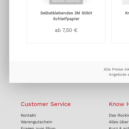
Mehrere Varianten
Selbstklebendes 3M Stikit
K
Schleifpapier
ab 7,50 €
Alle Preise in
Angebote s
Customer Service
Know 
Kontakt
Das Rocki
Warengutschein
Alles übe
Fragen zum Shop
Kurz & sc