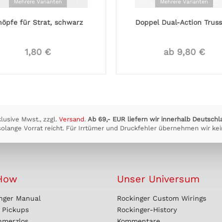
Mehrere Varianten
Mehrere Varianten
nöpfe für Strat, schwarz
Doppel Dual-Action Trus
1,80 €
ab 9,80 €
klusive Mwst., zzgl.
Versand
.
Ab 69,- EUR liefern wir innerhalb Deutschl
olange Vorrat reicht. Für Irrtümer und Druckfehler übernehmen wir kei
How
Unser Universum
nger Manual
Rockinger Custom Wirings
r Pickups
Rockinger-History
hmerzlos
Kommentare