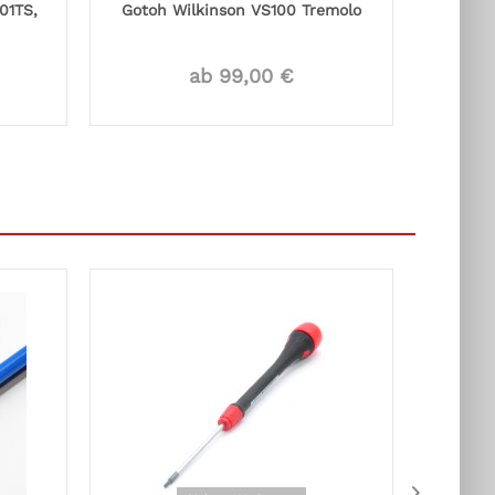
01TS,
Gotoh Wilkinson VS100 Tremolo
Diego
ab 99,00 €