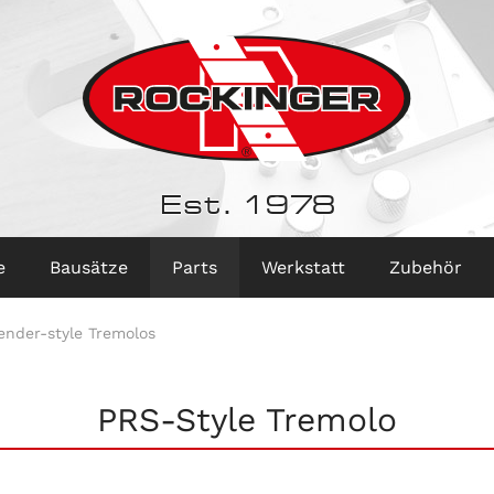
Est. 1978
e
Bausätze
Parts
Werkstatt
Zubehör
ender-style Tremolos
PRS-Style Tremolo