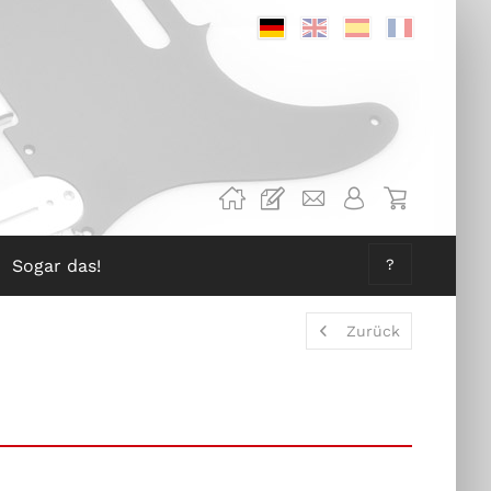
Deutsch
Englisch
Spanisch
Französis
Sogar das!
?
Zurück