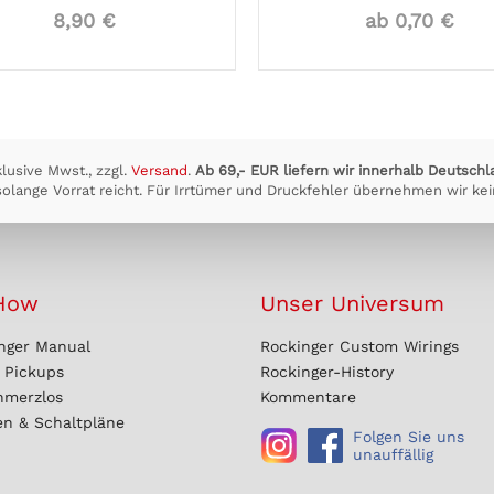
8,90 €
ab 0,70 €
klusive Mwst., zzgl.
Versand
.
Ab 69,- EUR liefern wir innerhalb Deutschl
olange Vorrat reicht. Für Irrtümer und Druckfehler übernehmen wir kei
How
Unser Universum
nger Manual
Rockinger Custom Wirings
r Pickups
Rockinger-History
hmerzlos
Kommentare
en & Schaltpläne
Folgen Sie uns
unauffällig