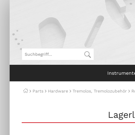
Instrument
Parts
Hardware
Tremolos, Tremolozubehör
R
Lagerl