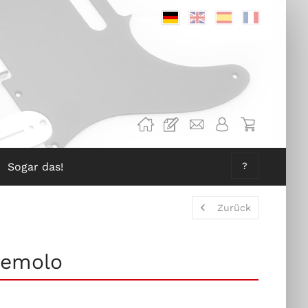
Deutsch
Englisch
Spanisch
Französis
Sogar das!
?
Zurück
Tremolo