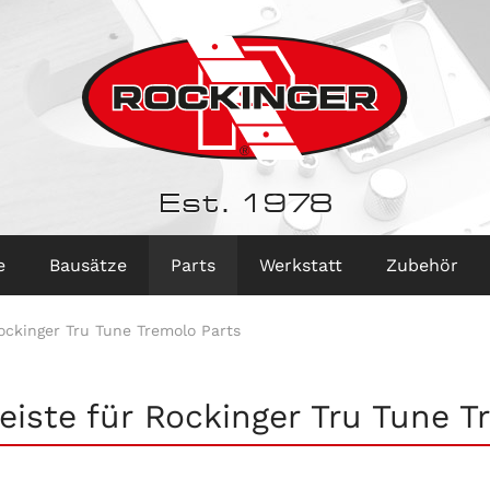
Est. 1978
e
Bausätze
Parts
Werkstatt
Zubehör
ockinger Tru Tune Tremolo Parts
eiste für Rockinger Tru Tune 