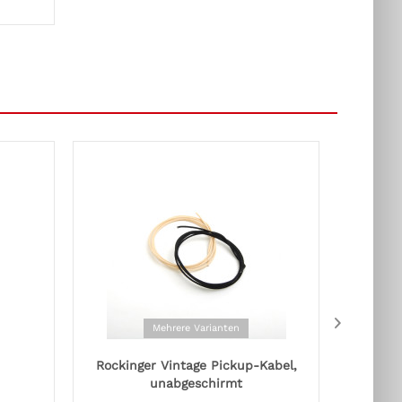
Mehrere Varianten
Rockinger Vintage Pickup-Kabel,
St
unabgeschirmt