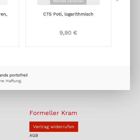
Mehrere Varianten
en,
CTS Poti, logarithmisch
9,90 €
ands portofrei!
ne Haftung.
Formeller Kram
Vertrag widerrufen
AGB