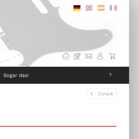
Deutsch
Englisch
Spanisch
Französis
Sogar das!
?
Zurück