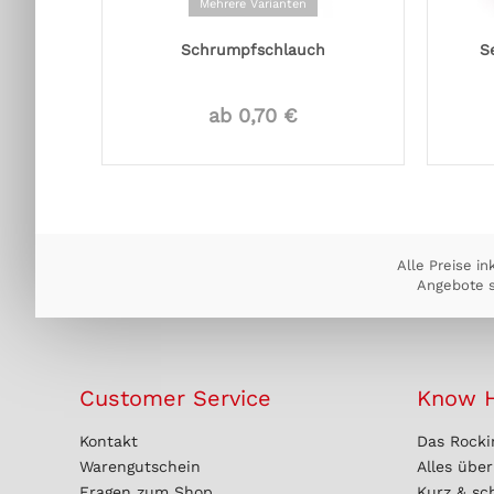
Mehrere Varianten
Schrumpfschlauch
S
ab 0,70 €
Alle Preise in
Angebote s
Customer Service
Know 
Kontakt
Das Rocki
Warengutschein
Alles übe
Fragen zum Shop
Kurz & sc