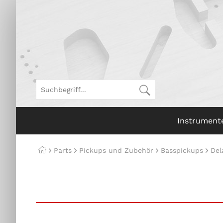
Instrument
Parts
Pickups und Zubehör
Basspickups
Del