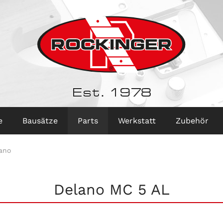
Est. 1978
e
Bausätze
Parts
Werkstatt
Zubehör
ano
Delano MC 5 AL