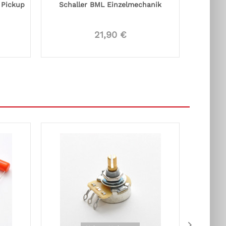
 Pickup
Schaller BML Einzelmechanik
5-S
21,90 €