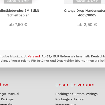
Mehrere Varianten
Mehrere Varianten
elbstklebendes 3M Stikit
Orange Drop Kondensator
Schleifpapier
400V/600V
ab 7,50 €
ab 2,50 €
klusive Mwst., zzgl.
Versand
.
Ab 69,- EUR liefern wir innerhalb Deutschl
olange Vorrat reicht. Für Irrtümer und Druckfehler übernehmen wir kei
How
Unser Universum
nger Manual
Rockinger Custom Wirings
r Pickups
Rockinger-History
hmerzlos
Kommentare