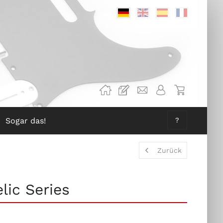
Deutsch
Englisch
Spanisch
Französis
Sogar das!
?
Zurück
lic Series