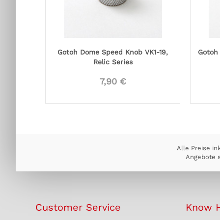
Gotoh Dome Speed Knob VK1-19,
Gotoh 
Relic Series
7,90 €
Alle Preise in
Angebote s
Customer Service
Know 