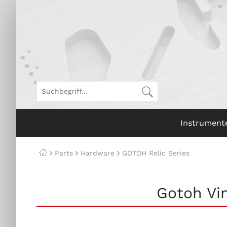
Instrument
Parts
Hardware
GOTOH Relic Series
Gotoh Vin