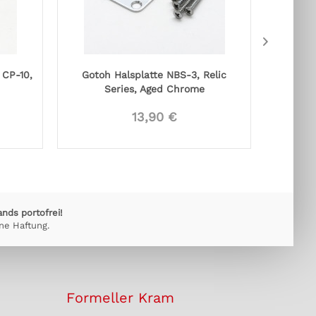
 CP-10,
Gotoh Halsplatte NBS-3, Relic
Gotoh 
Series, Aged Chrome
13,90 €
ands portofrei!
ne Haftung.
Formeller Kram