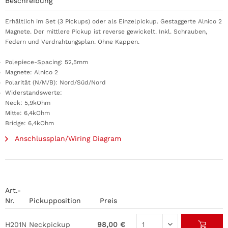
Beschreibung
Erhältlich im Set (3 Pickups) oder als Einzelpickup. Gestaggerte Alnico 2
Magnete. Der mittlere Pickup ist reverse gewickelt. Inkl. Schrauben,
Federn und Verdrahtungsplan. Ohne Kappen.
Polepiece-Spacing: 52,5mm
Magnete: Alnico 2
Polarität (N/M/B): Nord/Süd/Nord
Widerstandswerte:
Neck: 5,9kOhm
Mitte: 6,4kOhm
Bridge: 6,4kOhm
Anschlussplan/Wiring Diagram
Art.-
Nr.
Pickupposition
Preis
H201N
Neckpickup
98,00 €