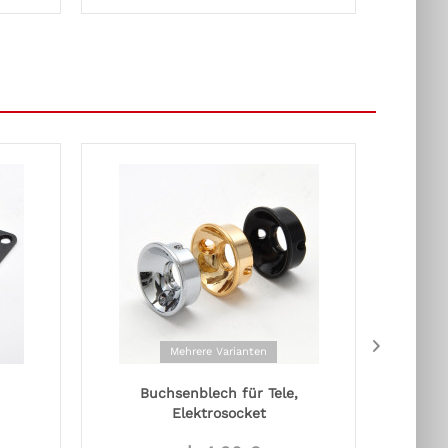
Mehrere Varianten
Buchsenblech für Tele,
Sait
Elektrosocket