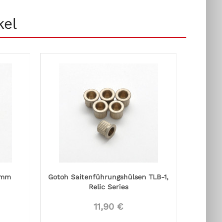
kel
8mm
Gotoh Saitenführungshülsen TLB-1,
Relic Series
11,90 €