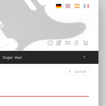
Deutsch
Englisch
Spanisch
Französis
Sogar das!
?
Zurück