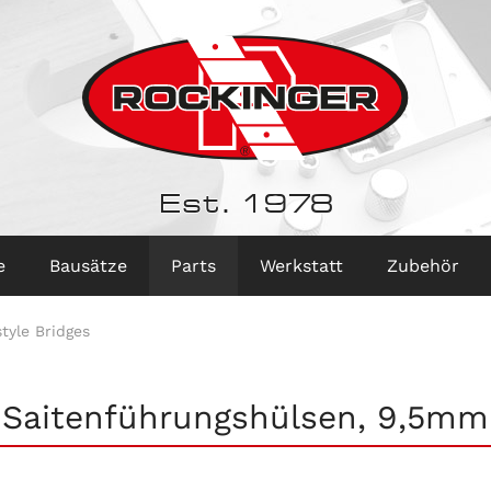
Est. 1978
e
Bausätze
Parts
Werkstatt
Zubehör
tyle Bridges
Saitenführungshülsen, 9,5mm