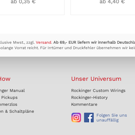
ab 0,35 €
ab 4,40 €
klusive Mwst., zzgl.
Versand
.
Ab 69,- EUR liefern wir innerhalb Deutschl
olange Vorrat reicht. Für Irrtümer und Druckfehler übernehmen wir kei
How
Unser Universum
nger Manual
Rockinger Custom Wirings
r Pickups
Rockinger-History
hmerzlos
Kommentare
en & Schaltpläne
Folgen Sie uns
unauffällig