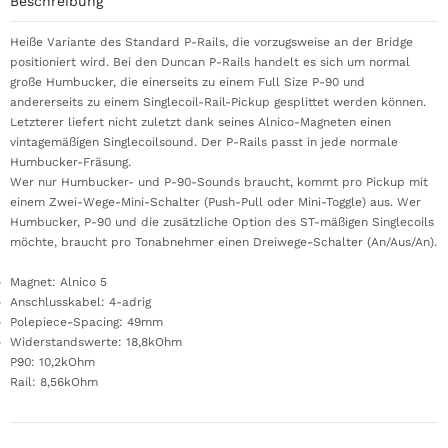
Beschreibung
Heiße Variante des Standard P-Rails, die vorzugsweise an der Bridge
positioniert wird. Bei den Duncan P-Rails handelt es sich um normal
große Humbucker, die einerseits zu einem Full Size P-90 und
andererseits zu einem Singlecoil-Rail-Pickup gesplittet werden können.
Letzterer liefert nicht zuletzt dank seines Alnico-Magneten einen
vintagemäßigen Singlecoilsound. Der P-Rails passt in jede normale
Humbucker-Fräsung.
Wer nur Humbucker- und P-90-Sounds braucht, kommt pro Pickup mit
einem Zwei-Wege-Mini-Schalter (Push-Pull oder Mini-Toggle) aus. Wer
Humbucker, P-90 und die zusätzliche Option des ST-mäßigen Singlecoils
möchte, braucht pro Tonabnehmer einen Dreiwege-Schalter (An/Aus/An).
Magnet: Alnico 5
Anschlusskabel: 4-adrig
Polepiece-Spacing: 49mm
Widerstandswerte: 18,8kOhm
P90: 10,2kOhm
Rail: 8,56kOhm